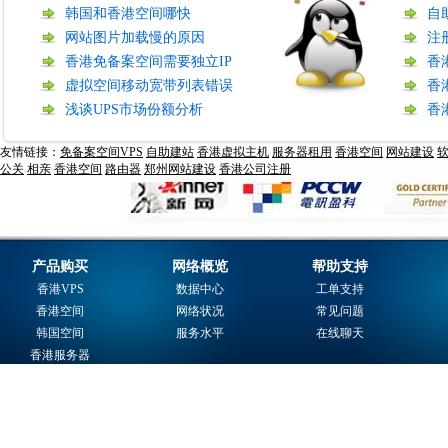
韩国和香港空间哪快
自
网站图片加载慢的原因
注
香港免备案空间需要独立IP
香
虚拟空间移动宽带列表错误
香
浅谈UPS市场份额分析
香
友情链接：
免备案空间VPS
自助建站
香港虚拟主机
服务器租用
香港空间
网站建设
公关
相亲
香港空间
路由器
郑州网站建设
香港公司注册
产品购买
网络概览
帮助支持
香港VPS
数据中心
工单支持
香港空间
网络状况
常见问题
韩国空间
服务水平
在线聊天
香港服务器
域名注册