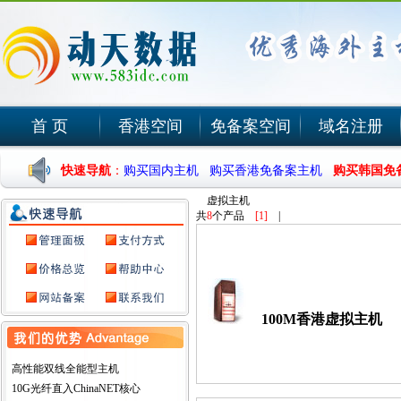
首 页
香港空间
免备案空间
域名注册
快速导航
：
购买国内主机
购买香港免备案主机
购买韩国免
虚拟主机
共
8
个产品
[1]
|
100M香港虚拟主机
高性能双线全能型主机
10G光纤直入ChinaNET核心