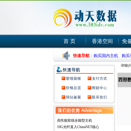
首 页
香港空间
免
快速导航
：
购买国内主机
购买
详细介
西部
高性能双线全能型主机
10G光纤直入ChinaNET核心