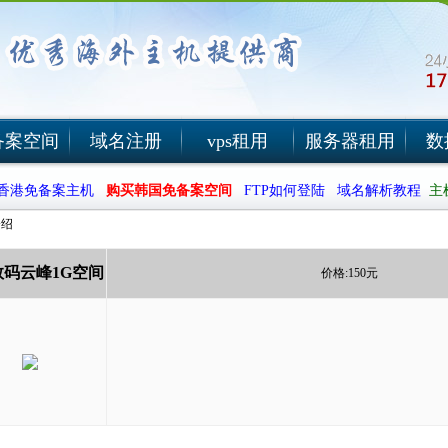
备案空间
域名注册
vps租用
服务器租用
数
香港免备案主机
购买韩国免备案空间
FTP如何登陆
域名解析教程
主
绍
数码云峰1G空间
价格:150元